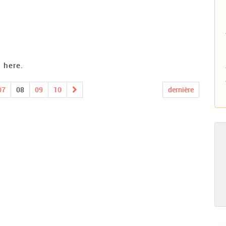
 here.
07
08
09
10
dernière