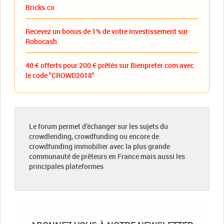
Bricks.co
Recevez un bonus de 1% de votre investissement sur
Robocash
40 € offerts pour 200 € prêtés sur Bienpreter.com avec
le code "CROWD2018"
Le forum permet d’échanger sur les sujets du
crowdlending, crowdfunding ou encore de
crowdfunding immobilier avec la plus grande
communauté de prêteurs en France mais aussi les
principales plateformes