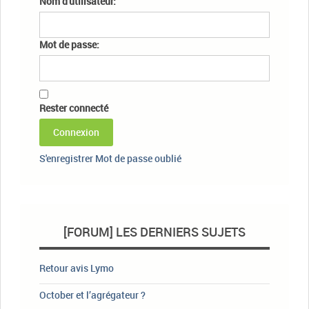
Nom d'utilisateur:
Mot de passe:
Rester connecté
Connexion
S'enregistrer
Mot de passe oublié
[FORUM] LES DERNIERS SUJETS
Retour avis Lymo
October et l’agrégateur ?