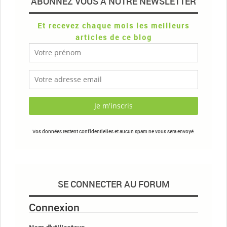
ABONNEZ VOUS À NOTRE NEWSLETTER
Et recevez chaque mois les meilleurs
articles de ce blog
Vos données restent confidentielles et aucun spam ne vous sera envoyé.
SE CONNECTER AU FORUM
Connexion