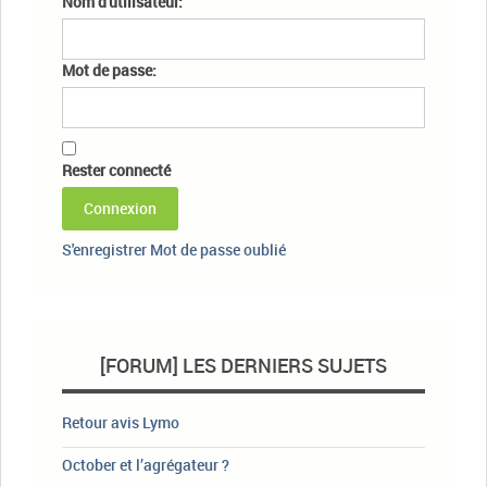
Nom d'utilisateur:
Mot de passe:
Rester connecté
Connexion
S'enregistrer
Mot de passe oublié
[FORUM] LES DERNIERS SUJETS
Retour avis Lymo
October et l’agrégateur ?