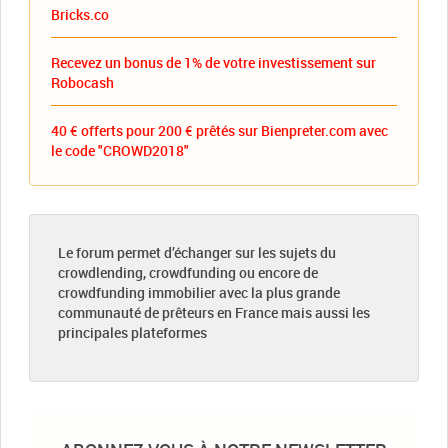
Bricks.co
Recevez un bonus de 1% de votre investissement sur
Robocash
40 € offerts pour 200 € prêtés sur Bienpreter.com avec
le code "CROWD2018"
Le forum permet d’échanger sur les sujets du
crowdlending, crowdfunding ou encore de
crowdfunding immobilier avec la plus grande
communauté de prêteurs en France mais aussi les
principales plateformes