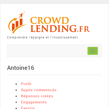
Comprendre l'épargne et l'investissement
Toggle
navigation
Antoine16
Profil
Sujets commencés
Réponses créées
Engagements
Favoris