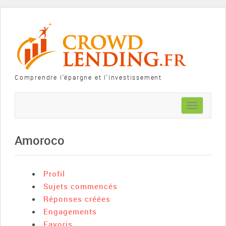
Comprendre l'épargne et l'investissement
Toggle
navigation
Amoroco
Profil
Sujets commencés
Réponses créées
Engagements
Favoris