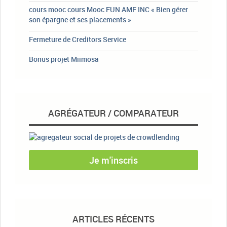
cours mooc cours Mooc FUN AMF INC « Bien gérer
son épargne et ses placements »
Fermeture de Creditors Service
Bonus projet Miimosa
AGRÉGATEUR / COMPARATEUR
Je m'inscris
ARTICLES RÉCENTS