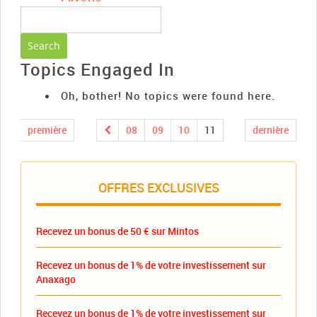
Topics Engaged In
Oh, bother! No topics were found here.
première
08
09
10
11
dernière
OFFRES EXCLUSIVES
Recevez un bonus de 50 € sur Mintos
Recevez un bonus de 1% de votre investissement sur
Anaxago
Recevez un bonus de 1% de votre investissement sur