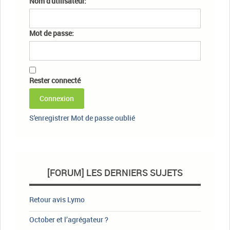
Nom d'utilisateur:
Mot de passe:
Rester connecté
Connexion
S'enregistrer
Mot de passe oublié
[FORUM] LES DERNIERS SUJETS
Retour avis Lymo
October et l’agrégateur ?