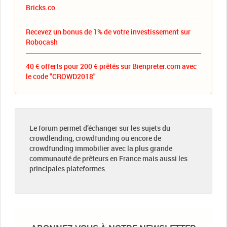
Bricks.co
Recevez un bonus de 1% de votre investissement sur
Robocash
40 € offerts pour 200 € prêtés sur Bienpreter.com avec
le code "CROWD2018"
Le forum permet d’échanger sur les sujets du
crowdlending, crowdfunding ou encore de
crowdfunding immobilier avec la plus grande
communauté de prêteurs en France mais aussi les
principales plateformes