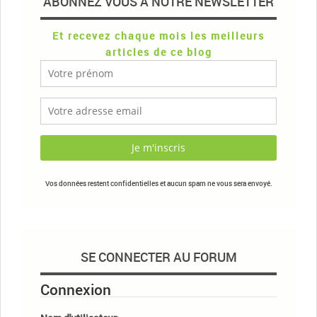
ABONNEZ VOUS À NOTRE NEWSLETTER
Et recevez chaque mois les meilleurs
articles de ce blog
Vos données restent confidentielles et aucun spam ne vous sera envoyé.
SE CONNECTER AU FORUM
Connexion