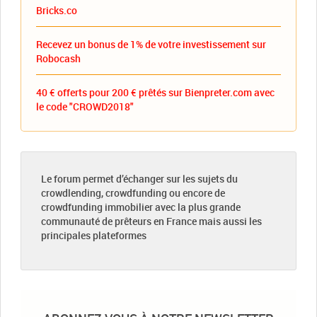
Bricks.co
Recevez un bonus de 1% de votre investissement sur
Robocash
40 € offerts pour 200 € prêtés sur Bienpreter.com avec
le code "CROWD2018"
Le forum permet d’échanger sur les sujets du
crowdlending, crowdfunding ou encore de
crowdfunding immobilier avec la plus grande
communauté de prêteurs en France mais aussi les
principales plateformes