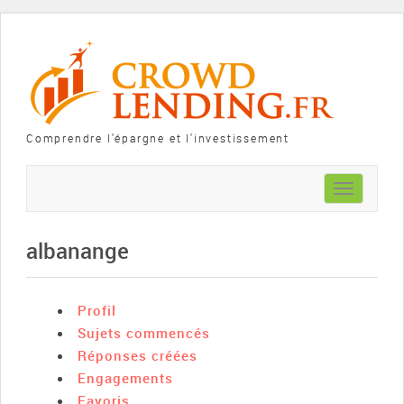
Comprendre l'épargne et l'investissement
Toggle
navigation
albanange
Profil
Sujets commencés
Réponses créées
Engagements
Favoris