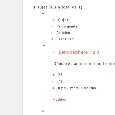
1 sujet (sur n total de 1)
Sujet
Participants
Articles
Last Post
Lendosphere
1
2
3
Démarré par:
mricnet
in:
Lendo
21
71
Il y a 7 years, 8 months
Mathieu