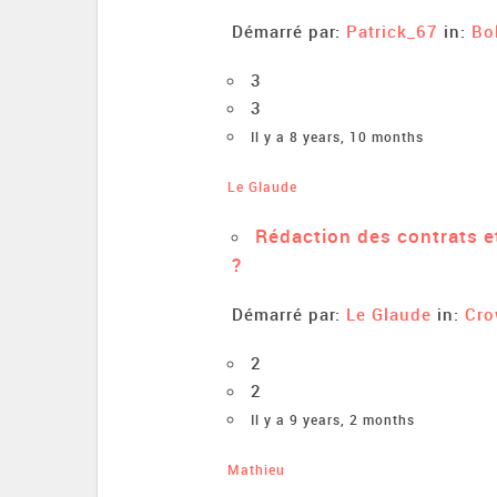
Démarré par:
Patrick_67
in:
Bo
3
3
Il y a 8 years, 10 months
Le Glaude
Rédaction des contrats e
?
Démarré par:
Le Glaude
in:
Cro
2
2
Il y a 9 years, 2 months
Mathieu