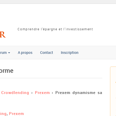
Comprendre l'épargne et l'investissement
orum
A propos
Contact
Inscription
forme
Crowdlending
›
Prexem
›
Prexem dynamisme sa
ding
,
Prexem