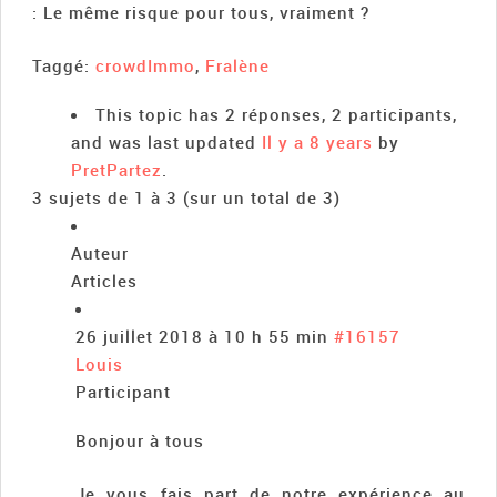
: Le même risque pour tous, vraiment ?
Taggé:
crowdImmo
,
Fralène
This topic has 2 réponses, 2 participants,
and was last updated
Il y a 8 years
by
PretPartez
.
3 sujets de 1 à 3 (sur un total de 3)
Auteur
Articles
26 juillet 2018 à 10 h 55 min
#16157
Louis
Participant
Bonjour à tous
Je vous fais part de notre expérience au