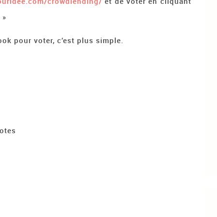
jouridee.com/crowdlending/
et de voter en cliquant
 »
ok pour voter, c’est plus simple.
votes