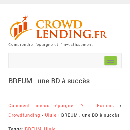
Comprendre l'épargne et l'investissement
Toggle
navigation
BREUM : une BD à succès
Comment mieux épargner ?
›
Forums
›
Crowdfunding
›
Ulule
›
BREUM : une BD à succès
Taggé:
BREUM
,
Ulule