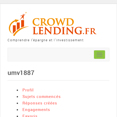
Comprendre l'épargne et l'investissement
Toggle
navigation
umv1887
Profil
Sujets commencés
Réponses créées
Engagements
Favoris