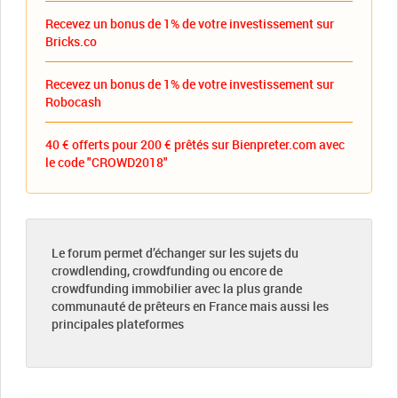
Recevez un bonus de 1% de votre investissement sur
Bricks.co
Recevez un bonus de 1% de votre investissement sur
Robocash
40 € offerts pour 200 € prêtés sur Bienpreter.com avec
le code "CROWD2018"
Le forum permet d’échanger sur les sujets du
crowdlending, crowdfunding ou encore de
crowdfunding immobilier avec la plus grande
communauté de prêteurs en France mais aussi les
principales plateformes