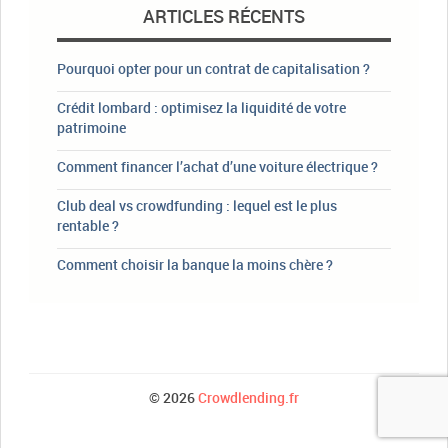
ARTICLES RÉCENTS
Pourquoi opter pour un contrat de capitalisation ?
Crédit lombard : optimisez la liquidité de votre
patrimoine
Comment financer l’achat d’une voiture électrique ?
Club deal vs crowdfunding : lequel est le plus
rentable ?
Comment choisir la banque la moins chère ?
© 2026
Crowdlending.fr