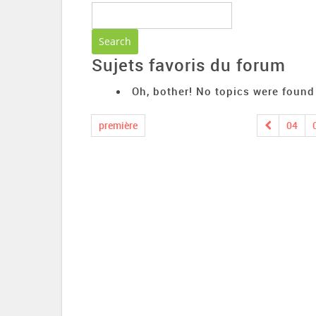
Sujets favoris du forum
Oh, bother! No topics were found
première
04