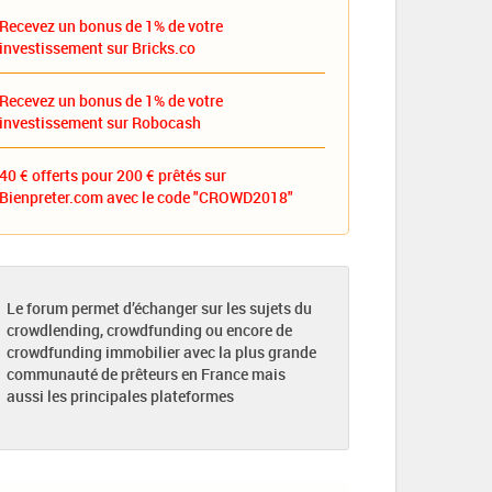
Recevez un bonus de 1% de votre
investissement sur Bricks.co
Recevez un bonus de 1% de votre
investissement sur Robocash
40 € offerts pour 200 € prêtés sur
Bienpreter.com avec le code "CROWD2018"
Le forum permet d’échanger sur les sujets du
crowdlending, crowdfunding ou encore de
crowdfunding immobilier avec la plus grande
communauté de prêteurs en France mais
aussi les principales plateformes