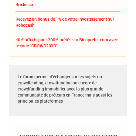
Bricks.co
Recevez un bonus de 1% de votre investissement sur
Robocash
40 € offerts pour 200 € prêtés sur Bienpreter.com avec
le code "CROWD2018"
Le forum permet d’échanger sur les sujets du
crowdlending, crowdfunding ou encore de
crowdfunding immobilier avec la plus grande
communauté de prêteurs en France mais aussi les
principales plateformes