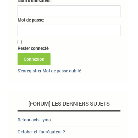
Nom d'utilisateur:
Mot de passe:
Rester connecté
Connexion
S'enregistrer
Mot de passe oublié
[FORUM] LES DERNIERS SUJETS
Retour avis Lymo
October et l’agrégateur ?