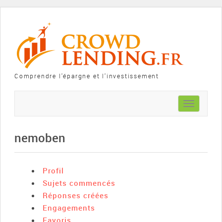
Comprendre l'épargne et l'investissement
Toggle
navigation
nemoben
Profil
Sujets commencés
Réponses créées
Engagements
Favoris