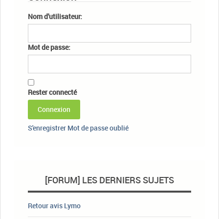
Nom d'utilisateur:
Mot de passe:
Rester connecté
Connexion
S'enregistrer
Mot de passe oublié
[FORUM] LES DERNIERS SUJETS
Retour avis Lymo