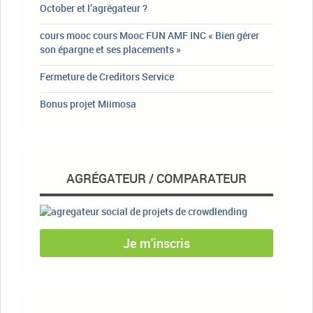
October et l’agrégateur ?
cours mooc cours Mooc FUN AMF INC « Bien gérer
son épargne et ses placements »
Fermeture de Creditors Service
Bonus projet Miimosa
AGRÉGATEUR / COMPARATEUR
Je m'inscris