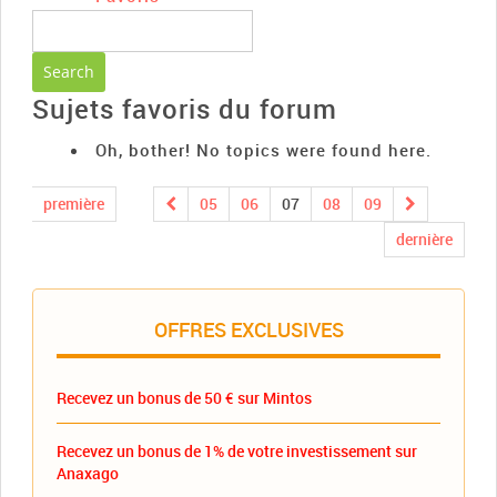
Sujets favoris du forum
Oh, bother! No topics were found here.
première
05
06
07
08
09
dernière
OFFRES EXCLUSIVES
Recevez un bonus de 50 € sur Mintos
Recevez un bonus de 1% de votre investissement sur
Anaxago