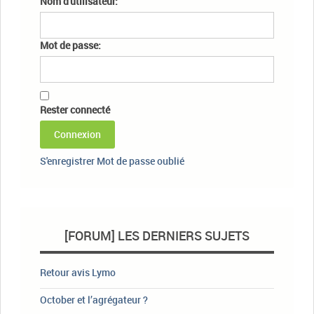
Nom d'utilisateur:
Mot de passe:
Rester connecté
Connexion
S'enregistrer
Mot de passe oublié
[FORUM] LES DERNIERS SUJETS
Retour avis Lymo
October et l’agrégateur ?