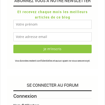
ABONNEZ VOUS À NOTRE NEWSLETTER
Et recevez chaque mois les meilleurs
articles de ce blog
Vos données restent confidentielles et aucun spam ne vous sera envoyé.
SE CONNECTER AU FORUM
Connexion