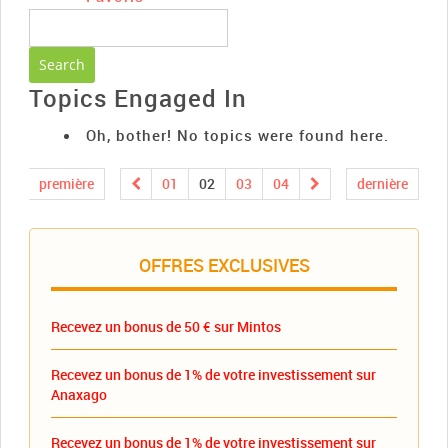
Topics Engaged In
Oh, bother! No topics were found here.
première
01
02
03
04
dernière
OFFRES EXCLUSIVES
Recevez un bonus de 50 € sur Mintos
Recevez un bonus de 1% de votre investissement sur
Anaxago
Recevez un bonus de 1% de votre investissement sur