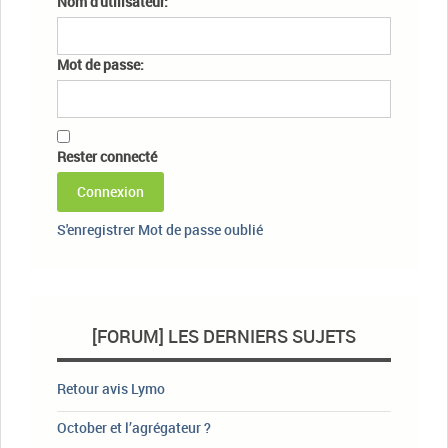
Nom d'utilisateur:
Mot de passe:
Rester connecté
Connexion
S'enregistrer
Mot de passe oublié
[FORUM] LES DERNIERS SUJETS
Retour avis Lymo
October et l’agrégateur ?