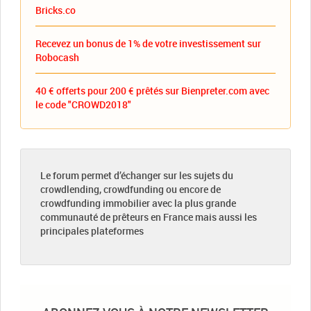
Bricks.co
Recevez un bonus de 1% de votre investissement sur
Robocash
40 € offerts pour 200 € prêtés sur Bienpreter.com avec
le code "CROWD2018"
Le forum permet d’échanger sur les sujets du
crowdlending, crowdfunding ou encore de
crowdfunding immobilier avec la plus grande
communauté de prêteurs en France mais aussi les
principales plateformes