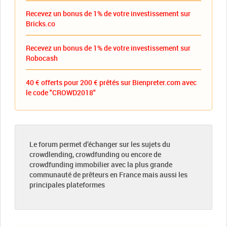
Recevez un bonus de 1% de votre investissement sur
Bricks.co
Recevez un bonus de 1% de votre investissement sur
Robocash
40 € offerts pour 200 € prêtés sur Bienpreter.com avec
le code "CROWD2018"
Le forum permet d’échanger sur les sujets du
crowdlending, crowdfunding ou encore de
crowdfunding immobilier avec la plus grande
communauté de prêteurs en France mais aussi les
principales plateformes