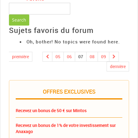
Sujets favoris du forum
Oh, bother! No topics were found here.
première
05
06
07
08
09
dernière
OFFRES EXCLUSIVES
Recevez un bonus de 50 € sur Mintos
Recevez un bonus de 1% de votre investissement sur
Anaxago