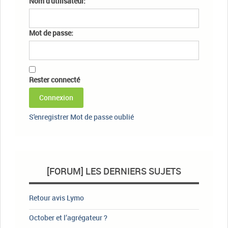
Nom d'utilisateur:
Mot de passe:
Rester connecté
Connexion
S'enregistrer
Mot de passe oublié
[FORUM] LES DERNIERS SUJETS
Retour avis Lymo
October et l’agrégateur ?