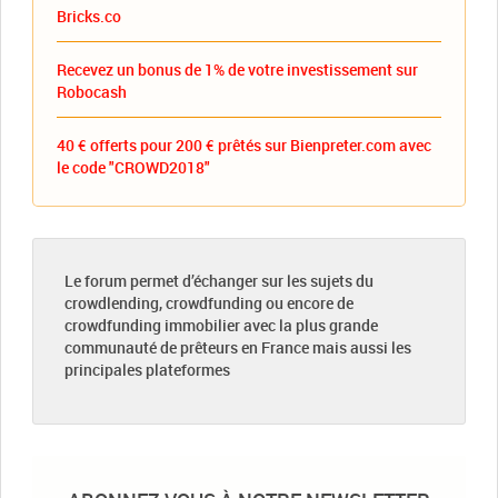
Bricks.co
Recevez un bonus de 1% de votre investissement sur
Robocash
40 € offerts pour 200 € prêtés sur Bienpreter.com avec
le code "CROWD2018"
Le forum permet d’échanger sur les sujets du
crowdlending, crowdfunding ou encore de
crowdfunding immobilier avec la plus grande
communauté de prêteurs en France mais aussi les
principales plateformes