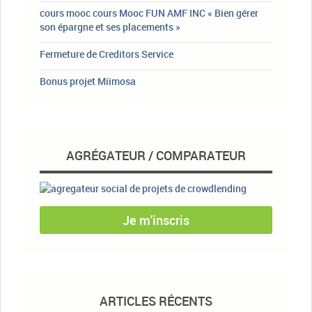
cours mooc cours Mooc FUN AMF INC « Bien gérer
son épargne et ses placements »
Fermeture de Creditors Service
Bonus projet Miimosa
AGRÉGATEUR / COMPARATEUR
Je m'inscris
ARTICLES RÉCENTS