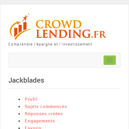
Comprendre l'épargne et l'investissement
Toggle
navigation
Jackblades
Profil
Sujets commencés
Réponses créées
Engagements
Favoris