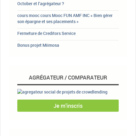
October et l’agrégateur ?
cours mooc cours Mooc FUN AMF INC « Bien gérer
son épargne et ses placements »
Fermeture de Creditors Service
Bonus projet Miimosa
AGRÉGATEUR / COMPARATEUR
Je m'inscris