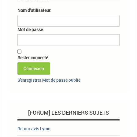
Nom d'utilisateur:
Mot de passe:
Rester connecté
Connexion
S'enregistrer
Mot de passe oublié
[FORUM] LES DERNIERS SUJETS
Retour avis Lymo