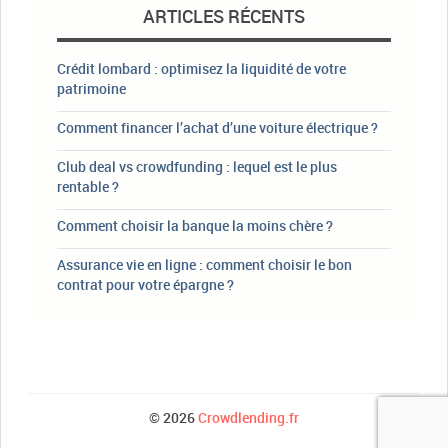
ARTICLES RÉCENTS
Crédit lombard : optimisez la liquidité de votre
patrimoine
Comment financer l’achat d’une voiture électrique ?
Club deal vs crowdfunding : lequel est le plus
rentable ?
Comment choisir la banque la moins chère ?
Assurance vie en ligne : comment choisir le bon
contrat pour votre épargne ?
© 2026
Crowdlending.fr