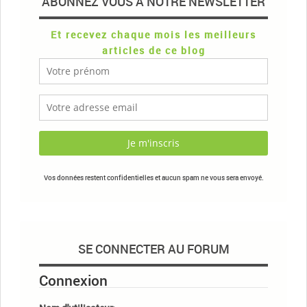
ABONNEZ VOUS À NOTRE NEWSLETTER
Et recevez chaque mois les meilleurs
articles de ce blog
Vos données restent confidentielles et aucun spam ne vous sera envoyé.
SE CONNECTER AU FORUM
Connexion