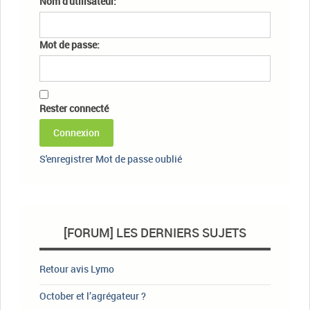
Nom d'utilisateur:
Mot de passe:
Rester connecté
Connexion
S'enregistrer
Mot de passe oublié
[FORUM] LES DERNIERS SUJETS
Retour avis Lymo
October et l’agrégateur ?