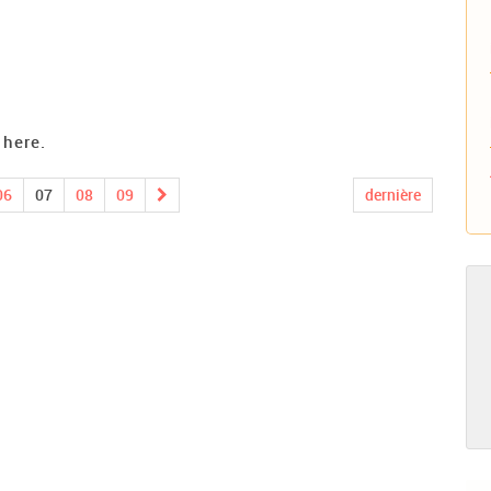
 here.
06
07
08
09
dernière