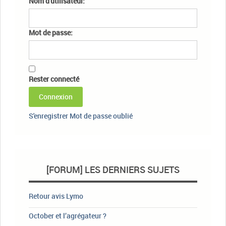
Nom d'utilisateur:
Mot de passe:
Rester connecté
Connexion
S'enregistrer
Mot de passe oublié
[FORUM] LES DERNIERS SUJETS
Retour avis Lymo
October et l’agrégateur ?