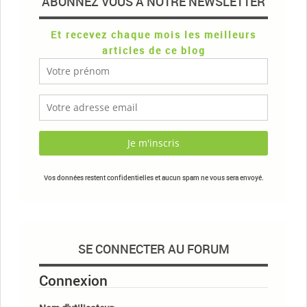
ABONNEZ VOUS À NOTRE NEWSLETTER
Et recevez chaque mois les meilleurs
articles de ce blog
Vos données restent confidentielles et aucun spam ne vous sera envoyé.
SE CONNECTER AU FORUM
Connexion