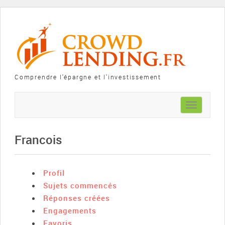
Comprendre l'épargne et l'investissement
Toggle
navigation
Francois
Profil
Sujets commencés
Réponses créées
Engagements
Favoris