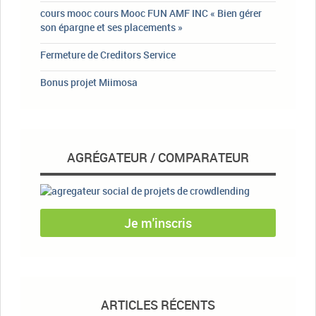
cours mooc cours Mooc FUN AMF INC « Bien gérer
son épargne et ses placements »
Fermeture de Creditors Service
Bonus projet Miimosa
AGRÉGATEUR / COMPARATEUR
Je m'inscris
ARTICLES RÉCENTS