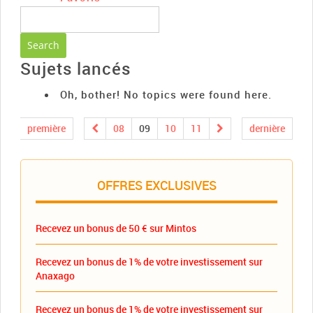
Sujets lancés
Oh, bother! No topics were found here.
première
08
09
10
11
dernière
OFFRES EXCLUSIVES
Recevez un bonus de 50 € sur Mintos
Recevez un bonus de 1% de votre investissement sur
Anaxago
Recevez un bonus de 1% de votre investissement sur