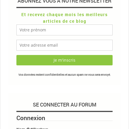
ABONNEZ VOUS À NOTRE NEWSLETTER
Et recevez chaque mois les meilleurs
articles de ce blog
Vos données restent confidentielles et aucun spam ne vous sera envoyé.
SE CONNECTER AU FORUM
Connexion