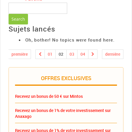
Sujets lancés
Oh, bother! No topics were found here.
première
01
02
03
04
dernière
OFFRES EXCLUSIVES
Recevez un bonus de 50 € sur Mintos
Recevez un bonus de 1% de votre investissement sur
Anaxago
Recevez un bonus de 1% de votre investissement sur