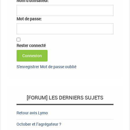
Nom d'utilisateur:
Mot de passe:
Rester connecté
Connexion
S'enregistrer
Mot de passe oublié
[FORUM] LES DERNIERS SUJETS
Retour avis Lymo
October et l’agrégateur ?