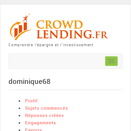
Comprendre l'épargne et l'investissement
Toggle
navigation
dominique68
Profil
Sujets commencés
Réponses créées
Engagements
Favoris