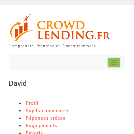
Comprendre l'épargne et l'investissement
Toggle
navigation
David
Profil
Sujets commencés
Réponses créées
Engagements
Favoris