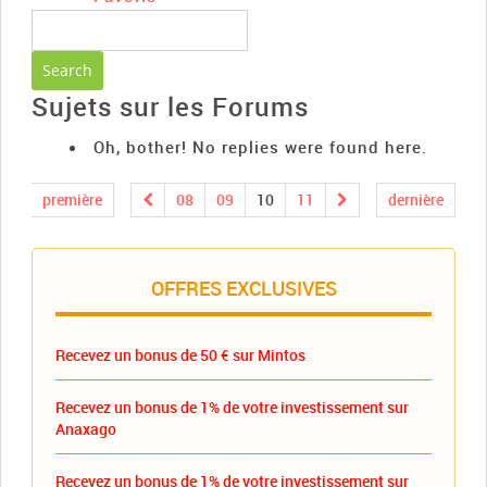
Sujets sur les Forums
Oh, bother! No replies were found here.
première
08
09
10
11
dernière
OFFRES EXCLUSIVES
Recevez un bonus de 50 € sur Mintos
Recevez un bonus de 1% de votre investissement sur
Anaxago
Recevez un bonus de 1% de votre investissement sur