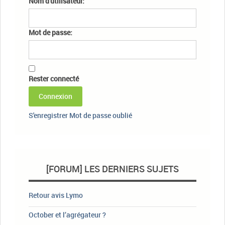
Nom d'utilisateur:
Mot de passe:
Rester connecté
Connexion
S'enregistrer
Mot de passe oublié
[FORUM] LES DERNIERS SUJETS
Retour avis Lymo
October et l’agrégateur ?