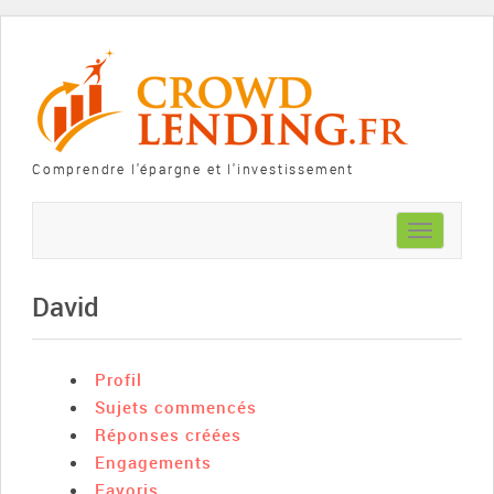
Comprendre l'épargne et l'investissement
Toggle
navigation
David
Profil
Sujets commencés
Réponses créées
Engagements
Favoris