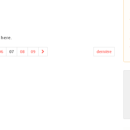
 here.
06
07
08
09
dernière