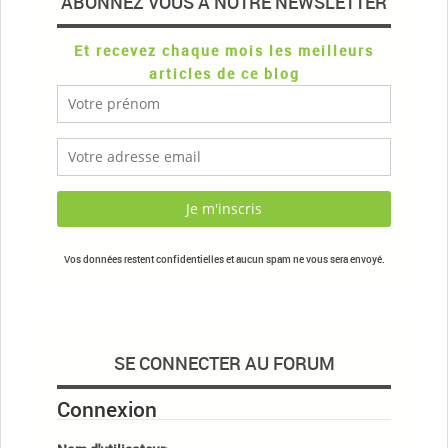
ABONNEZ VOUS À NOTRE NEWSLETTER
Et recevez chaque mois les meilleurs
articles de ce blog
Vos données restent confidentielles et aucun spam ne vous sera envoyé.
SE CONNECTER AU FORUM
Connexion