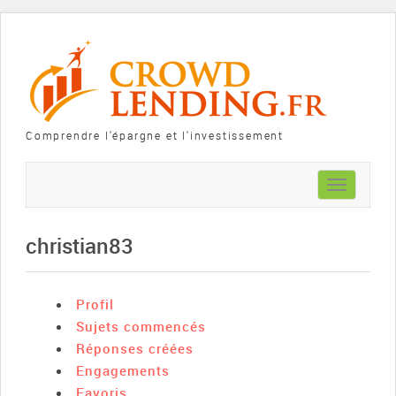
Comprendre l'épargne et l'investissement
Toggle
navigation
christian83
Profil
Sujets commencés
Réponses créées
Engagements
Favoris