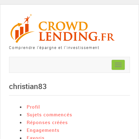
Comprendre l'épargne et l'investissement
Toggle
navigation
christian83
Profil
Sujets commencés
Réponses créées
Engagements
Favoris