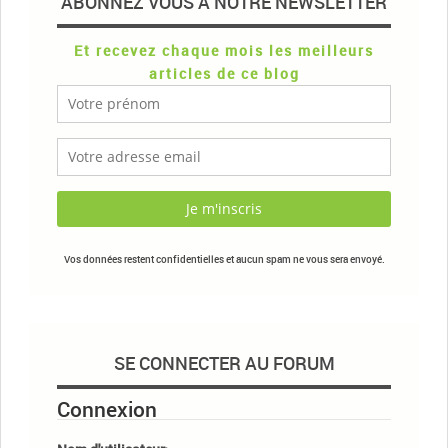
ABONNEZ VOUS À NOTRE NEWSLETTER
Et recevez chaque mois les meilleurs
articles de ce blog
Vos données restent confidentielles et aucun spam ne vous sera envoyé.
SE CONNECTER AU FORUM
Connexion