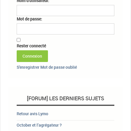
Nom d'utilisateur:
Mot de passe:
Rester connecté
Connexion
S'enregistrer
Mot de passe oublié
[FORUM] LES DERNIERS SUJETS
Retour avis Lymo
October et l’agrégateur ?