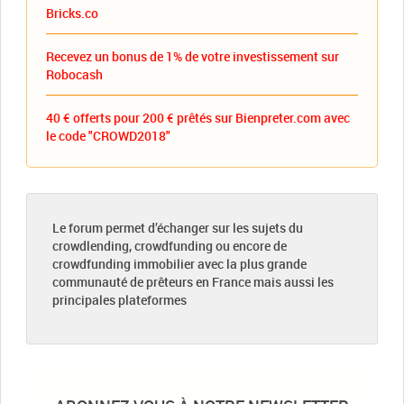
Bricks.co
Recevez un bonus de 1% de votre investissement sur
Robocash
40 € offerts pour 200 € prêtés sur Bienpreter.com avec
le code "CROWD2018"
Le forum permet d’échanger sur les sujets du
crowdlending, crowdfunding ou encore de
crowdfunding immobilier avec la plus grande
communauté de prêteurs en France mais aussi les
principales plateformes