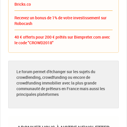
Bricks.co
Recevez un bonus de 1% de votre investissement sur
Robocash
40 € offerts pour 200 € prêtés sur Bienpreter.com avec
le code "CROWD2018"
Le forum permet d’échanger sur les sujets du
crowdlending, crowdfunding ou encore de
crowdfunding immobilier avec la plus grande
communauté de prêteurs en France mais aussi les
principales plateformes