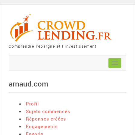
Comprendre l'épargne et l'investissement
Toggle
navigation
arnaud.com
Profil
Sujets commencés
Réponses créées
Engagements
Favoris