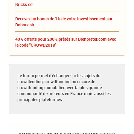
Bricks.co
Recevez un bonus de 1% de votre investissement sur
Robocash
40 € offerts pour 200 € prêtés sur Bienpreter.com avec
le code "CROWD2018"
Le forum permet d’échanger sur les sujets du
crowdlending, crowdfunding ou encore de
crowdfunding immobilier avec la plus grande
communauté de prêteurs en France mais aussi les
principales plateformes