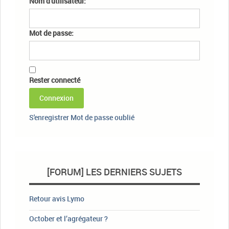
Nom d'utilisateur:
Mot de passe:
Rester connecté
Connexion
S'enregistrer
Mot de passe oublié
[FORUM] LES DERNIERS SUJETS
Retour avis Lymo
October et l’agrégateur ?