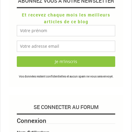
ABONNEZ VOUS À NOTRE NEWSLETTER
Et recevez chaque mois les meilleurs
articles de ce blog
Vos données restent confidentielles et aucun spam ne vous sera envoyé.
SE CONNECTER AU FORUM
Connexion