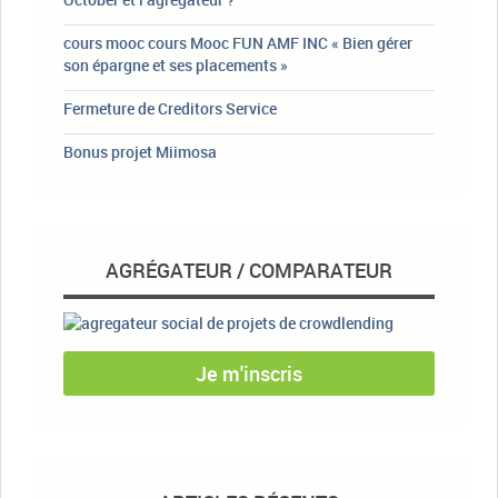
cours mooc cours Mooc FUN AMF INC « Bien gérer
son épargne et ses placements »
Fermeture de Creditors Service
Bonus projet Miimosa
AGRÉGATEUR / COMPARATEUR
Je m'inscris