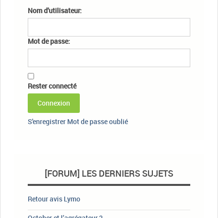
Nom d'utilisateur:
Mot de passe:
Rester connecté
Connexion
S'enregistrer
Mot de passe oublié
[FORUM] LES DERNIERS SUJETS
Retour avis Lymo
October et l’agrégateur ?