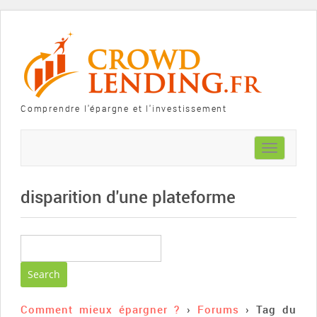
Comprendre l'épargne et l'investissement
Toggle
navigation
disparition d'une plateforme
Comment mieux épargner ?
›
Forums
›
Tag du