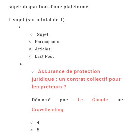
sujet: disparition d'une plateforme
1 sujet (sur n total de 1)
Sujet
Participants
Articles
Last Post
Assurance de protection
juridique : un contrat collectif pour
les prêteurs ?
Démarré par:
Le Glaude
in:
Crowdlending
4
5