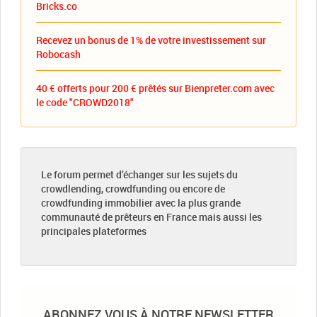
Bricks.co
Recevez un bonus de 1% de votre investissement sur
Robocash
40 € offerts pour 200 € prêtés sur Bienpreter.com avec
le code "CROWD2018"
Le forum permet d’échanger sur les sujets du
crowdlending, crowdfunding ou encore de
crowdfunding immobilier avec la plus grande
communauté de prêteurs en France mais aussi les
principales plateformes
ABONNEZ VOUS À NOTRE NEWSLETTER