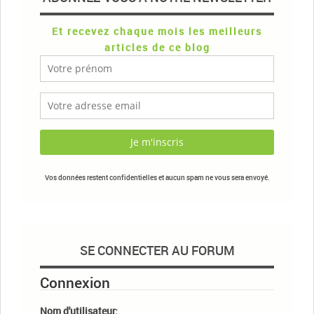
Et recevez chaque mois les meilleurs
articles de ce blog
Vos données restent confidentielles et aucun spam ne vous sera envoyé.
SE CONNECTER AU FORUM
Connexion
Nom d'utilisateur: